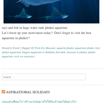
rays and fish in huge water tank phuket aquarium
Let’s boost up your motivation today!! Don’t forget to visit the best
aquarium in phuket!!
Posted in
Travel
|
Tagged
3D Trick Eye Museum
,
aquaria phuket
,
aquarium phuket
,
best
phuket aquarium
,
biggest aquarium in thailand
,
fish tank
,
museum in phuket
,
phuket
aquarium
,
trick eye museum
|
Post navigation
Search
ASPIRATIONAL HOLIDAYS
เม่นแคระคืออะไร? สร้างแรงบันดาลใจให้กับเจ้าของได้อย่างไร?