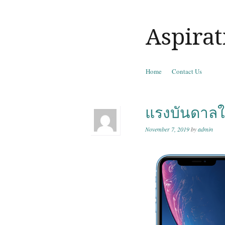
Aspirat
Skip to content
Home
Contact Us
Menu
แรงบันดาลใ
November 7, 2019
by
admin