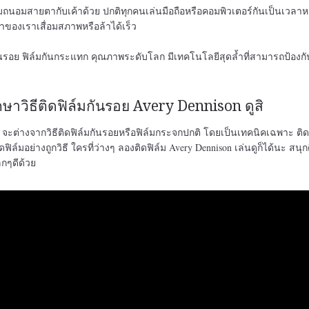
์มถนอมสายตากับเค้าด้วย ปกติทุกคนเล่นมือถือหรือคอมพิวเตอร์กันเป็นเวลา
าของเราเสื่อมสภาพหรือล้าได้เร็ว
กันรอย ฟิล์มกันกระแทก คุณภาพระดับโลก มีเทคโนโลยีสุดล้ำที่สามารถป้องก
กษาวิธีติดฟิล์มกันรอย Avery Dennison ดูสิ
on จะต่างจากวิธีติดฟิล์มกันรอยหรือฟิล์มกระจกปกติ โดยเป็นเทคนิคเฉพาะ ติดต
ดฟิล์มอย่างถูกวิธี ใครที่ว่างๆ ลองติดฟิล์ม Avery Dennison เล่นดูก็ได้นะ สนุก
กๆดีด้วย