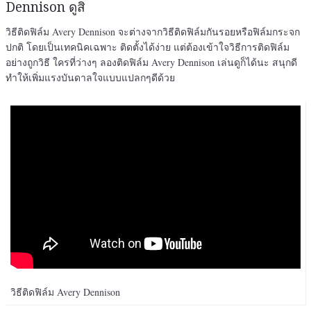
Dennison ดูสิ
วิธีติดฟิล์ม Avery Dennison จะต่างจากวิธีติดฟิล์มกันรอยหรือฟิล์มกระจก
ปกติ โดยเป็นเทคนิคเฉพาะ ติดตั้งได้ง่าย แต่ต้องเข้าใจวิธีการติดฟิล์ม
อย่างถูกวิธี ใครที่ว่างๆ ลองติดฟิล์ม Avery Dennison เล่นดูก็ได้นะ สนุกดี
ทำให้เพิ่มแรงบันดาลใจแบบแปลกๆดีด้วย
วิธีติดฟิล์ม Avery Dennison