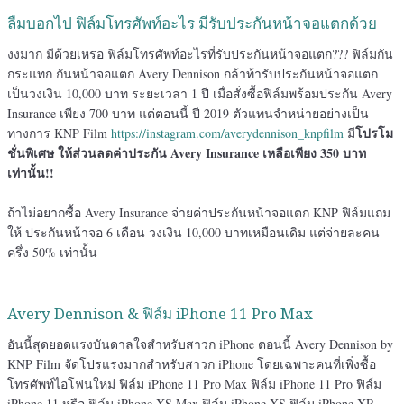
ลืมบอกไป ฟิล์มโทรศัพท์อะไร มีรับประกันหน้าจอแตกด้วย
งงมาก มีด้วยเหรอ ฟิล์มโทรศัพท์อะไรที่รับประกันหน้าจอแตก??? ฟิล์มกัน
กระแทก กันหน้าจอแตก Avery Dennison กล้าท้ารับประกันหน้าจอแตก
เป็นวงเงิน 10,000 บาท ระยะเวลา 1 ปี เมื่อสั่งซื้อฟิล์มพร้อมประกัน Avery
Insurance เพียง 700 บาท แต่ตอนนี้ ปี 2019 ตัวแทนจำหน่ายอย่างเป็น
โปรโม
ทางการ KNP Film
https://instagram.com/averydennison_knpfilm
มี
ชั่นพิเศษ ให้ส่วนลดค่าประกัน Avery Insurance เหลือเพียง 350 บาท
เท่านั้น!!
ถ้าไม่อยากซื้อ Avery Insurance จ่ายค่าประกันหน้าจอแตก KNP ฟิล์มแถม
ให้ ประกันหน้าจอ 6 เดือน วงเงิน 10,000 บาทเหมือนเดิม แต่จ่ายละคน
ครึ่ง 50% เท่านั้น
Avery Dennison & ฟิล์ม iPhone 11 Pro Max
อันนี้สุดยอดแรงบันดาลใจสำหรับสาวก iPhone ตอนนี้ Avery Dennison by
KNP Film จัดโปรแรงมากสำหรับสาวก iPhone โดยเฉพาะคนที่เพิ่งซื้อ
โทรศัพท์ไอโฟนใหม่ ฟิล์ม iPhone 11 Pro Max ฟิล์ม iPhone 11 Pro ฟิล์ม
iPhone 11 หรือ ฟิล์ม iPhone XS Max ฟิล์ม iPhone XS ฟิล์ม iPhone XR