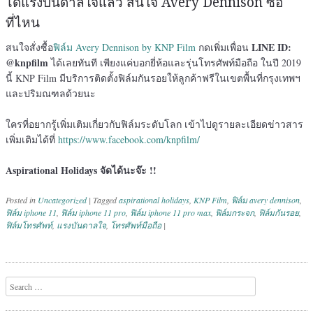
ได้แรงบันดาลใจแล้ว สนใจ Avery Dennison ซื้อ
ที่ไหน
LINE ID:
สนใจสั่งซื้อ
ฟิล์ม Avery Dennison by KNP Film
กดเพิ่มเพื่อน
@knpfilm
ได้เลยทันที เพียงแค่บอกยี่ห้อและรุ่นโทรศัพท์มือถือ ในปี 2019
นี้ KNP Film มีบริการติดตั้งฟิล์มกันรอยให้ลูกค้าฟรีในเขตพื้นที่กรุงเทพฯ
และปริมณฑลด้วยนะ
ใครที่อยากรู้เพิ่มเติมเกี่ยวกับฟิล์มระดับโลก เข้าไปดูรายละเอียดข่าวสาร
เพิ่มเติมได้ที่
https://www.facebook.com/knpfilm/
Aspirational Holidays จัดได้นะจ๊ะ !!
Posted in
Uncategorized
|
Tagged
aspirational holidays
,
KNP Film
,
ฟิล์ม avery dennison
,
ฟิล์ม iphone 11
,
ฟิล์ม iphone 11 pro
,
ฟิล์ม iphone 11 pro max
,
ฟิล์มกระจก
,
ฟิล์มกันรอย
,
ฟิล์มโทรศัพท์
,
แรงบันดาลใจ
,
โทรศัพท์มือถือ
|
Post navigation
Search