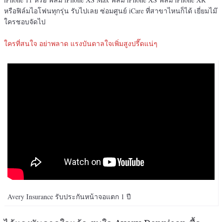
หรือฟิล์มไอโฟนทุกรุ่น รับไปเลย ซ่อมศูนย์ iCare ที่สาขาไหนก็ได้ เยี่ยมไม๊
ใครชอบจัดไป
ใครที่สนใจ อย่าพลาด แรงบันดาลใจเพิ่มสูงปรี๊ดแน่ๆ
Avery Insurance รับประกันหน้าจอแตก 1 ปี