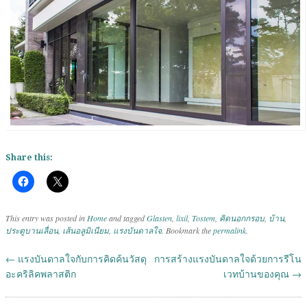
Share this:
This entry was posted in
Home
and tagged
Glasten
,
lixil
,
Tostem
,
คิดนอกกรอบ
,
บ้าน
,
ประตูบานเลื่อน
,
เส้นอลูมิเนียม
,
แรงบันดาลใจ
. Bookmark the
permalink
.
←
แรงบันดาลใจกับการคิดค้นวัสดุ
การสร้างแรงบันดาลใจด้วยการรีโน
Post navigation
อะคริลิคพลาสติก
เวทบ้านของคุณ
→