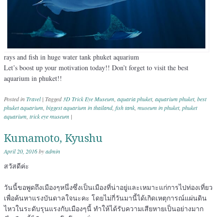
rays and fish in huge water tank phuket aquarium
Let’s boost up your motivation today!! Don’t forget to visit the best
aquarium in phuket!!
Posted in
Travel
|
Tagged
3D Trick Eye Museum
,
aquaria phuket
,
aquarium phuket
,
best
phuket aquarium
,
biggest aquarium in thailand
,
fish tank
,
museum in phuket
,
phuket
aquarium
,
trick eye museum
|
Kumamoto, Kyushu
April 20, 2016
by
admin
สวัสดีค่ะ
วันนี้ขอพูดถึงเมืองๆหนึ่งซึ่งเป็นเมืองที่น่าอยู่และเหมาะแก่การไปท่องเที่ยว
เพื่อค้นหาแรงบันดาลใจนะคะ โดยไม่กี่วันมานี้ได้เกิดเหตุการณ์แผ่นดิน
ไหวในระดับรุนแรงกับเมืองๆนี้ ทำให้ได้รับความเสียหายเป็นอย่างมาก