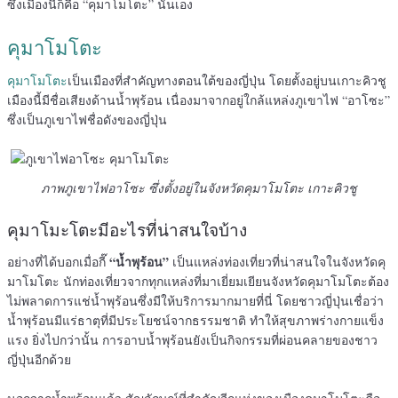
ซึ่งเมืองนี้ก็คือ “คุมาโมโตะ” นั่นเอง
คุมาโมโตะ
คุมาโมโตะ
เป็นเมืองที่สำคัญทางตอนใต้ของญี่ปุ่น โดยตั้งอยู่บนเกาะคิวชู
เมืองนี้มีชื่อเสียงด้านน้ำพุร้อน เนื่องมาจากอยู่ใกล้แหล่งภูเขาไฟ “อาโซะ”
ซึ่งเป็นภูเขาไฟชื่อดังของญี่ปุ่น
ภาพภูเขาไฟอาโซะ ซึ่งตั้งอยู่ในจังหวัดคุมาโมโตะ เกาะคิวชู
คุมาโมะโตะมีอะไรที่น่าสนใจบ้าง
“น้ำพุร้อน”
อย่างที่ได้บอกเมื่อกี๊
เป็นแหล่งท่องเที่ยวที่น่าสนใจในจังหวัดคุ
มาโมโตะ นักท่องเที่ยวจากทุกแหล่งที่มาเยี่ยมเยียนจังหวัดคุมาโมโตะต้อง
ไม่พลาดการแช่น้ำพุร้อนซึ่งมีให้บริการมากมายที่นี่ โดยชาวญี่ปุ่นเชื่อว่า
น้ำพุร้อนมีแร่ธาตุที่มีประโยชน์จากธรรมชาติ ทำให้สุขภาพร่างกายแข็ง
แรง ยิ่งไปกว่านั้น การอาบน้ำพุร้อนยังเป็นกิจกรรมที่ผ่อนคลายของชาว
ญี่ปุ่นอีกด้วย