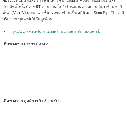
ต่อไปเป็นแผนที่แสดงการเดินทางจาก Central World, Siam One และ
สถานีรถไฟใต้ติด MRT สามย่าน ไปยังร้านแว่นตา สยามสแควร์ วอร่าวี
ชั่นส์ (Vora Visions) และชั้นสองของร้านเป็นคลีนิคตา Siam Eye Clinic มี
บริการจักษุแพทย์ให้กับลูกค้าค่ะ
https://www.voravisions.com/ร้านแว่นตา-สยามสแควร์/
เดินทางจาก Central World
เดินทางจาก ศูนย์การค้า Siam One