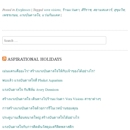
Posted in
Eyeglasses
|
Tagged
vora visions
,
ร้านแว่นตา
,
ศิริราช
,
สยามสแควร์
,
สุขุมวิท
,
เพชรเกษม
,
แรงบันดาลใจ
,
แว่นกันแดด
|
Post navigation
Search
ASPIRATIONAL HOLIDAYS
เม่นแคระคืออะไร? สร้างแรงบันดาลใจให้กับเจ้าของได้อย่างไร?
พบแล้ว แรงบันดาลใจที่ Phuket Aquarium
แรงบันดาลใจ กับฟิล์ม Avery Dennison
สร้างแรงบันดาลใจ เดินทางไปร้านแว่นตา Vora Visions สาขาต่างๆ
การสร้างแรงบันดาลใจด้วยการรีโนเวทบ้านของคุณ
ประตูบานเลื่อนขนาดใหญ่ สร้างบันดาลใจได้อย่างไร
แรงบันดาลใจกับการคิดค้นวัสดุอะคริลิคพลาสติก