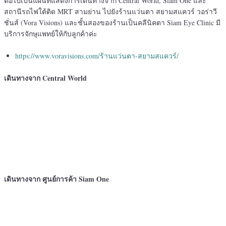
ต่อไปเป็นแผนที่แสดงการเดินทางจาก Central World, Siam One และ
สถานีรถไฟใต้ติด MRT สามย่าน ไปยังร้านแว่นตา สยามสแควร์ วอร่าวี
ชั่นส์ (Vora Visions) และชั้นสองของร้านเป็นคลีนิคตา Siam Eye Clinic มี
บริการจักษุแพทย์ให้กับลูกค้าค่ะ
https://www.voravisions.com/ร้านแว่นตา-สยามสแควร์/
เดินทางจาก Central World
เดินทางจาก ศูนย์การค้า Siam One