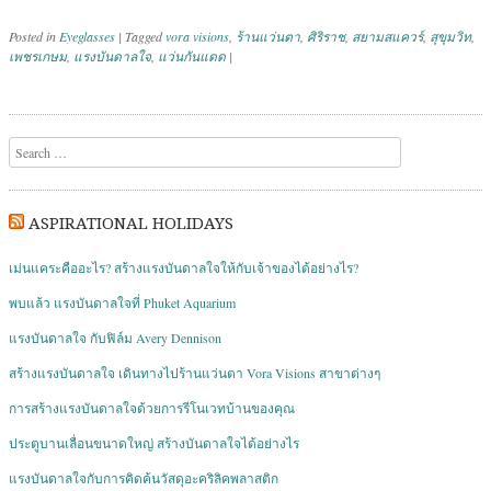
Posted in
Eyeglasses
|
Tagged
vora visions
,
ร้านแว่นตา
,
ศิริราช
,
สยามสแควร์
,
สุขุมวิท
,
เพชรเกษม
,
แรงบันดาลใจ
,
แว่นกันแดด
|
Post navigation
Search
ASPIRATIONAL HOLIDAYS
เม่นแคระคืออะไร? สร้างแรงบันดาลใจให้กับเจ้าของได้อย่างไร?
พบแล้ว แรงบันดาลใจที่ Phuket Aquarium
แรงบันดาลใจ กับฟิล์ม Avery Dennison
สร้างแรงบันดาลใจ เดินทางไปร้านแว่นตา Vora Visions สาขาต่างๆ
การสร้างแรงบันดาลใจด้วยการรีโนเวทบ้านของคุณ
ประตูบานเลื่อนขนาดใหญ่ สร้างบันดาลใจได้อย่างไร
แรงบันดาลใจกับการคิดค้นวัสดุอะคริลิคพลาสติก