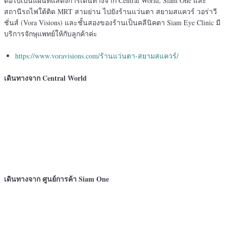
ต่อไปเป็นแผนที่แสดงการเดินทางจาก Central World, Siam One และ
สถานีรถไฟใต้ติด MRT สามย่าน ไปยังร้านแว่นตา สยามสแควร์ วอร่าวี
ชั่นส์ (Vora Visions) และชั้นสองของร้านเป็นคลีนิคตา Siam Eye Clinic มี
บริการจักษุแพทย์ให้กับลูกค้าค่ะ
https://www.voravisions.com/ร้านแว่นตา-สยามสแควร์/
เดินทางจาก Central World
เดินทางจาก ศูนย์การค้า Siam One