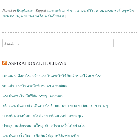
Posted in
Eyeglasses
|
Tagged
vora visions
,
ร้านแว่นตา
,
ศิริราช
,
สยามสแควร์
,
สุขุมวิท
,
เพชรเกษม
,
แรงบันดาลใจ
,
แว่นกันแดด
|
Post navigation
Search
ASPIRATIONAL HOLIDAYS
เม่นแคระคืออะไร? สร้างแรงบันดาลใจให้กับเจ้าของได้อย่างไร?
พบแล้ว แรงบันดาลใจที่ Phuket Aquarium
แรงบันดาลใจ กับฟิล์ม Avery Dennison
สร้างแรงบันดาลใจ เดินทางไปร้านแว่นตา Vora Visions สาขาต่างๆ
การสร้างแรงบันดาลใจด้วยการรีโนเวทบ้านของคุณ
ประตูบานเลื่อนขนาดใหญ่ สร้างบันดาลใจได้อย่างไร
แรงบันดาลใจกับการคิดค้นวัสดุอะคริลิคพลาสติก