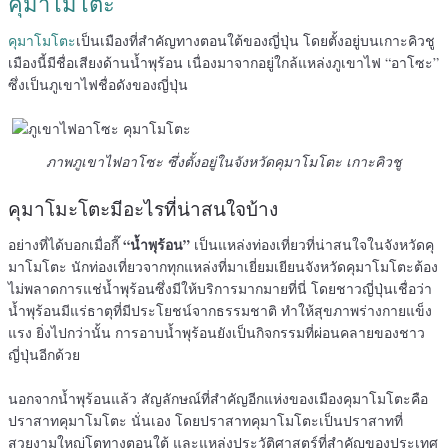
คุมาโมโตะ
คุมาโมโตะ
เป็นเมืองที่สำคัญทางตอนใต้ของญี่ปุ่น โดยตั้งอยู่บนเกาะคิวชู
เมืองนี้มีชื่อเสียงด้านน้ำพุร้อน เนื่องมาจากอยู่ใกล้แหล่งภูเขาไฟ “อาโซะ”
ซึ่งเป็นภูเขาไฟชื่อดังของญี่ปุ่น
ภาพภูเขาไฟอาโซะ ซึ่งตั้งอยู่ในจังหวัดคุมาโมโตะ เกาะคิวชู
คุมาโมะโตะมีอะไรที่น่าสนใจบ้าง
“น้ำพุร้อน”
อย่างที่ได้บอกเมื่อกี๊
เป็นแหล่งท่องเที่ยวที่น่าสนใจในจังหวัดคุ
มาโมโตะ นักท่องเที่ยวจากทุกแหล่งที่มาเยี่ยมเยียนจังหวัดคุมาโมโตะต้อง
ไม่พลาดการแช่น้ำพุร้อนซึ่งมีให้บริการมากมายที่นี่ โดยชาวญี่ปุ่นเชื่อว่า
น้ำพุร้อนมีแร่ธาตุที่มีประโยชน์จากธรรมชาติ ทำให้สุขภาพร่างกายแข็ง
แรง ยิ่งไปกว่านั้น การอาบน้ำพุร้อนยังเป็นกิจกรรมที่ผ่อนคลายของชาว
ญี่ปุ่นอีกด้วย
นอกจากน้ำพุร้อนแล้ว สัญลักษณ์ที่สำคัญอีกแห่งของเมืองคุมาโมโตะคือ
ปราสาทคุมาโมโตะ นั่นเอง โดยปราสาทคุมาโมโตะเป็นปราสาทที่
สวยงามใหญ่โตทางตอนใต้ และแหล่งประวัติศาสตร์ที่สำคัญของประเทศ