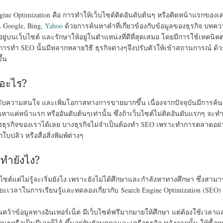
ne Optimization คือ การทำให้เว็บไซต์ติดอันดับต้นๆ หรือติดหน้าแรกของเคร
น Google, Bing,
Yahoo
ด้วยการค้นหาคำที่เกี่ยวข้องกับข้อมูลของธุรกิจ บทค
่อยู่บนเว็บไซต์ และรักษาให้อยู่ในตำแหน่งที่ดีที่สุดเสมอ โดยมีการใช้เทคนิค
่งการทำ SEO นั้นมีหลากหลายวิธี ธุรกิจต่างๆจึงปรับตัวให้เข้าสถานการณ์ ด้
้น
ออะไร?
้รับความสนใจ และเพิ่มโอกาสทางการขายมากขึ้น เนื่องจากปัจจุบันมีการค้น
นหาแค่หน้าแรก หรืออันดับต้นๆเท่านั้น ซึ่งถ้าเว็บไซต์ไม่ติดอันดับแรกๆ จะทำ
าถึงธุรกิจของเราได้เลย บางธุรกิจไม่จำเป็นต้องทำ SEO เพราะทำการตลาดอย่า
บปลิว หรือสื่อสิ่งพิมพ์ต่างๆ
ทำยังไง?
แต่ไม่รู้จะเริ่มยังไง เพราะยังไม่ได้ศึกษาและกำลังหาทางศึกษา ซึ่งสามา
ะยะเวลาในการเรียนรู้และทดลองเกี่ยวกับ Search Engine Optimization (SEO)
นคว้าข้อมูลทางอินเทอร์เน็ต มีเว็บไซต์ฟรีมากมายให้ศึกษา แต่ต้องใช้เวลาแ
หรือเป็นปีเลยก็ได้ ขึ้นอยุ่กับตัวบุคคลและเครือธุรกิจ หลังจากนั้น ให้ซื้อหนั