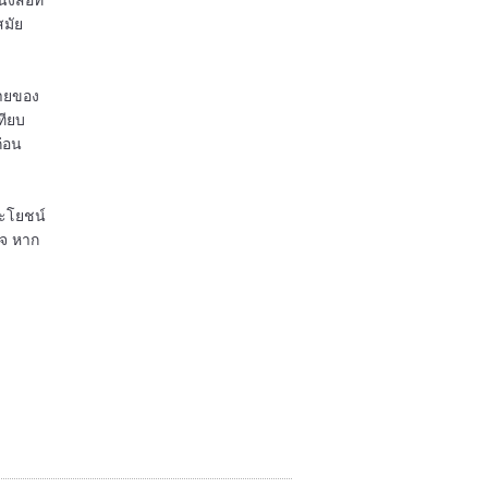
สมัย
่ายของ
ทียบ
ก่อน
ระโยชน์
ใจ หาก