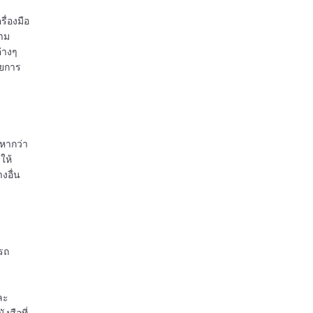
ื่องมือ
วาม
ต่างๆ
วยการ
หากว่า
ให้
งอื่น
รถ
ละ
งสือที่