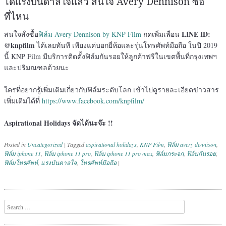
ได้แรงบันดาลใจแล้ว สนใจ Avery Dennison ซื้อ
ที่ไหน
LINE ID:
สนใจสั่งซื้อ
ฟิล์ม Avery Dennison by KNP Film
กดเพิ่มเพื่อน
@knpfilm
ได้เลยทันที เพียงแค่บอกยี่ห้อและรุ่นโทรศัพท์มือถือ ในปี 2019
นี้ KNP Film มีบริการติดตั้งฟิล์มกันรอยให้ลูกค้าฟรีในเขตพื้นที่กรุงเทพฯ
และปริมณฑลด้วยนะ
ใครที่อยากรู้เพิ่มเติมเกี่ยวกับฟิล์มระดับโลก เข้าไปดูรายละเอียดข่าวสาร
เพิ่มเติมได้ที่
https://www.facebook.com/knpfilm/
Aspirational Holidays จัดได้นะจ๊ะ !!
Posted in
Uncategorized
|
Tagged
aspirational holidays
,
KNP Film
,
ฟิล์ม avery dennison
,
ฟิล์ม iphone 11
,
ฟิล์ม iphone 11 pro
,
ฟิล์ม iphone 11 pro max
,
ฟิล์มกระจก
,
ฟิล์มกันรอย
,
ฟิล์มโทรศัพท์
,
แรงบันดาลใจ
,
โทรศัพท์มือถือ
|
Post navigation
Search