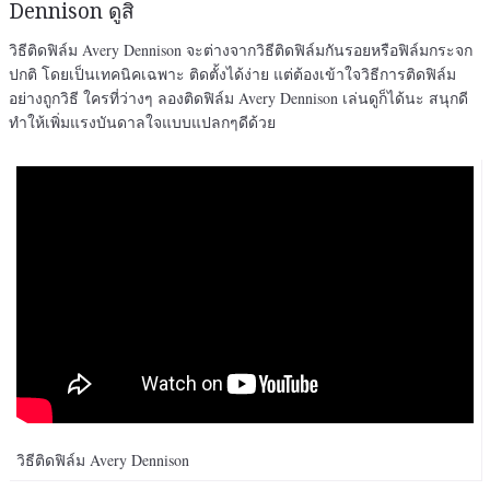
Dennison ดูสิ
วิธีติดฟิล์ม Avery Dennison จะต่างจากวิธีติดฟิล์มกันรอยหรือฟิล์มกระจก
ปกติ โดยเป็นเทคนิคเฉพาะ ติดตั้งได้ง่าย แต่ต้องเข้าใจวิธีการติดฟิล์ม
อย่างถูกวิธี ใครที่ว่างๆ ลองติดฟิล์ม Avery Dennison เล่นดูก็ได้นะ สนุกดี
ทำให้เพิ่มแรงบันดาลใจแบบแปลกๆดีด้วย
วิธีติดฟิล์ม Avery Dennison