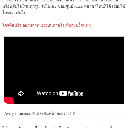
หรือฟิล์มไอโฟนทุกรุ่น รับไปเลย ซ่อมศูนย์ iCare ที่สาขาไหนก็ได้ เยี่ยมไม๊
ใครชอบจัดไป
ใครที่สนใจ อย่าพลาด แรงบันดาลใจเพิ่มสูงปรี๊ดแน่ๆ
Avery Insurance รับประกันหน้าจอแตก 1 ปี