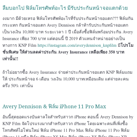
ลืมบอกไป ฟิล์มโทรศัพท์อะไร มีรับประกันหน้าจอแตกด้วย
งงมาก มีด้วยเหรอ ฟิล์มโทรศัพท์อะไรที่รับประกันหน้าจอแตก??? ฟิล์มกัน
กระแทก กันหน้าจอแตก Avery Dennison กล้าท้ารับประกันหน้าจอแตก
เป็นวงเงิน 10,000 บาท ระยะเวลา 1 ปี เมื่อสั่งซื้อฟิล์มพร้อมประกัน Avery
Insurance เพียง 700 บาท แต่ตอนนี้ ปี 2019 ตัวแทนจำหน่ายอย่างเป็น
โปรโม
ทางการ KNP Film
https://instagram.com/averydennison_knpfilm
มี
ชั่นพิเศษ ให้ส่วนลดค่าประกัน Avery Insurance เหลือเพียง 350 บาท
เท่านั้น!!
ถ้าไม่อยากซื้อ Avery Insurance จ่ายค่าประกันหน้าจอแตก KNP ฟิล์มแถม
ให้ ประกันหน้าจอ 6 เดือน วงเงิน 10,000 บาทเหมือนเดิม แต่จ่ายละคน
ครึ่ง 50% เท่านั้น
Avery Dennison & ฟิล์ม iPhone 11 Pro Max
อันนี้สุดยอดแรงบันดาลใจสำหรับสาวก iPhone ตอนนี้ Avery Dennison by
KNP Film จัดโปรแรงมากสำหรับสาวก iPhone โดยเฉพาะคนที่เพิ่งซื้อ
โทรศัพท์ไอโฟนใหม่ ฟิล์ม iPhone 11 Pro Max ฟิล์ม iPhone 11 Pro ฟิล์ม
iPhone 11 หรือ ฟิล์ม iPhone XS Max ฟิล์ม iPhone XS ฟิล์ม iPhone XR